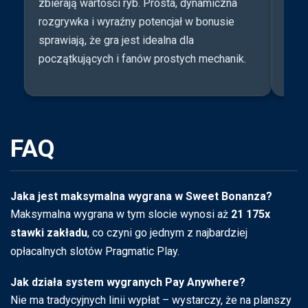
ulep
zbierają wartości ryb. Prosta, dynamiczna
ofer
rozgrywka i wyraźny potencjał w bonusie
bonu
sprawiają, że gra jest idealna dla
początkujących i fanów prostych mechanik.
FAQ
Jaka jest maksymalna wygrana w Sweet Bonanza?
Maksymalna wygrana w tym slocie wynosi aż
21 175x
stawki zakładu
, co czyni go jednym z najbardziej
opłacalnych slotów Pragmatic Play.
Jak działa system wygranych Pay Anywhere?
Nie ma tradycyjnych linii wypłat – wystarczy, że na planszy