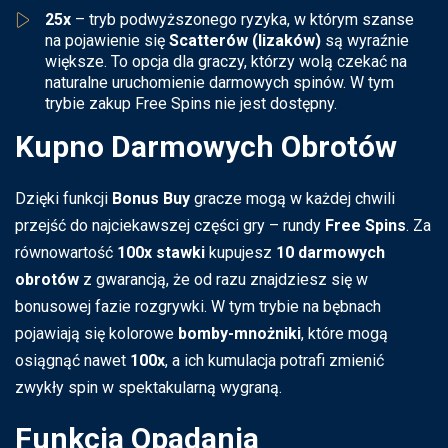
25x
– tryb podwyższonego ryzyka, w którym szanse
na pojawienie się
Scatterów (lizaków)
są wyraźnie
większe. To opcja dla graczy, którzy wolą czekać na
naturalne uruchomienie darmowych spinów. W tym
trybie zakup Free Spins nie jest dostępny.
Kupno Darmowych Obrotów
Dzięki funkcji
Bonus Buy
gracze mogą w każdej chwili
przejść do najciekawszej części gry – rundy
Free Spins
. Za
równowartość
100x stawki
kupujesz
10 darmowych
obrotów
z gwarancją, że od razu znajdziesz się w
bonusowej fazie rozgrywki. W tym trybie na bębnach
pojawiają się kolorowe
bomby-mnożniki
, które mogą
osiągnąć nawet
100x
, a ich kumulacja potrafi zmienić
zwykły spin w spektakularną wygraną.
Funkcja Opadania