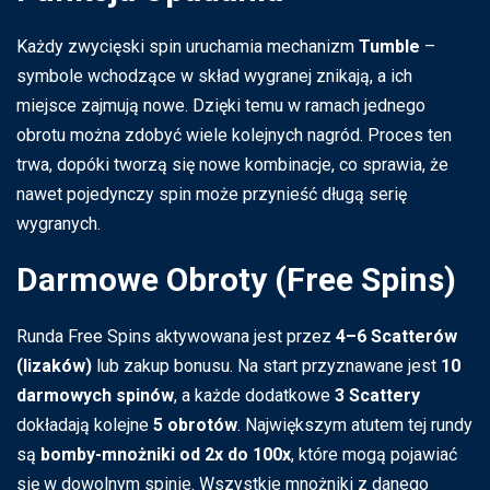
Każdy zwycięski spin uruchamia mechanizm
Tumble
–
symbole wchodzące w skład wygranej znikają, a ich
miejsce zajmują nowe. Dzięki temu w ramach jednego
obrotu można zdobyć wiele kolejnych nagród. Proces ten
trwa, dopóki tworzą się nowe kombinacje, co sprawia, że
nawet pojedynczy spin może przynieść długą serię
wygranych.
Darmowe Obroty (Free Spins)
Runda Free Spins aktywowana jest przez
4–6 Scatterów
(lizaków)
lub zakup bonusu. Na start przyznawane jest
10
darmowych spinów
, a każde dodatkowe
3 Scattery
dokładają kolejne
5 obrotów
. Największym atutem tej rundy
są
bomby-mnożniki od 2x do 100x
, które mogą pojawiać
się w dowolnym spinie. Wszystkie mnożniki z danego