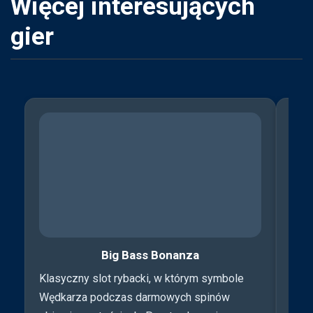
Więcej interesujących
gier
Big Bass Bonanza
Ulep
mody
Klasyczny slot rybacki, w którym symbole
doda
Wędkarza podczas darmowych spinów