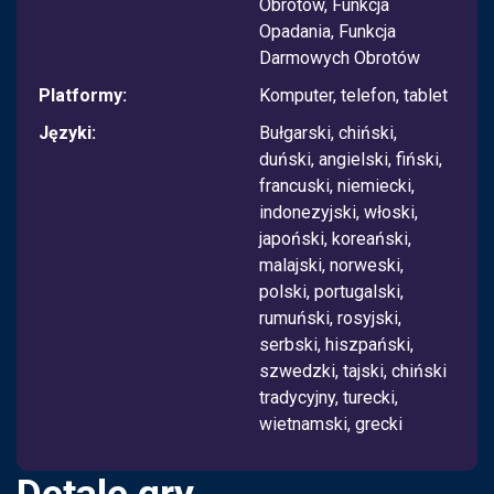
Obrotów, Funkcja
Opadania, Funkcja
Darmowych Obrotów
Platformy:
Komputer, telefon, tablet
Języki:
Bułgarski, chiński,
duński, angielski, fiński,
francuski, niemiecki,
indonezyjski, włoski,
japoński, koreański,
malajski, norweski,
polski, portugalski,
rumuński, rosyjski,
serbski, hiszpański,
szwedzki, tajski, chiński
tradycyjny, turecki,
wietnamski, grecki