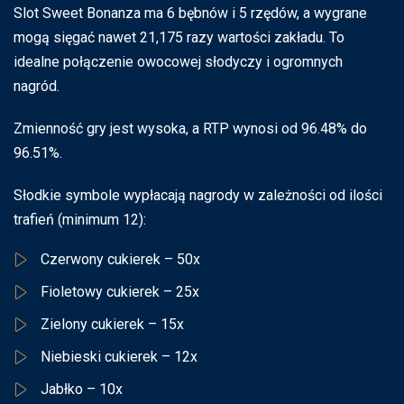
Slot Sweet Bonanza ma 6 bębnów i 5 rzędów, a wygrane
mogą sięgać nawet 21,175 razy wartości zakładu. To
idealne połączenie owocowej słodyczy i ogromnych
nagród.
Zmienność gry jest wysoka, a RTP wynosi od 96.48% do
96.51%.
Słodkie symbole wypłacają nagrody w zależności od ilości
trafień (minimum 12):
Czerwony cukierek – 50x
Fioletowy cukierek – 25x
Zielony cukierek – 15x
Niebieski cukierek – 12x
Jabłko – 10x