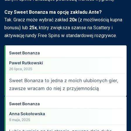
Czy Sweet Bonanza ma opcję zakładu Ante?
Tak. Gracz może wybrać zakład
20x
(z możliwością kupna
bonusu) lub
25x
, który zwiększa szanse na Scattery i
aktywację rundy Free Spins w standardowej rozgrywce.
Sweet Bonanza
Paweł Rutkowski
26 lipca, 2025
Sweet Bonanza to jedna z moich ulubionych gier,
zawsze wracam do niej z przyjemnością
Sweet Bonanza
Anna Sokołowska
9 maja, 2025